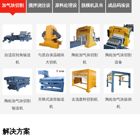
加气块切割
搅拌浇注设
原料处理设
脱模机及吊
成品码垛设
机
备
备
具
备
自适应转角输送
匀质自保温砌块
陶粒加气块切割
陶粒加气块切割
机
大切机
机
设备
升降式滚筒输送
去顶废料切割机
陶粒加气块扳倒
陶粒加气块切割
机
机
输送机
解决方案